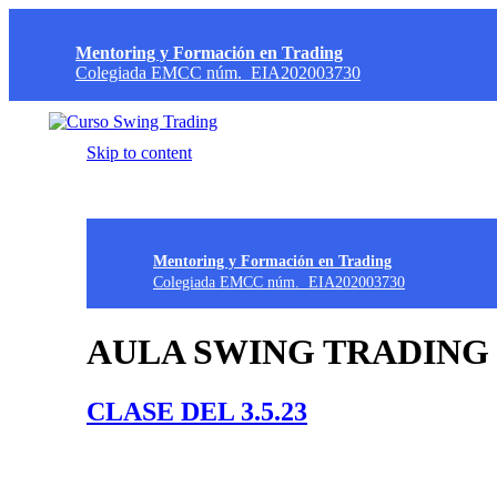
Mentoring y Formación en Trading
Colegiada EMCC núm. EIA202003730
Skip to content
Mentoring y Formación en Trading
Colegiada EMCC núm. EIA202003730
AULA SWING TRADING 
CLASE DEL 3.5.23