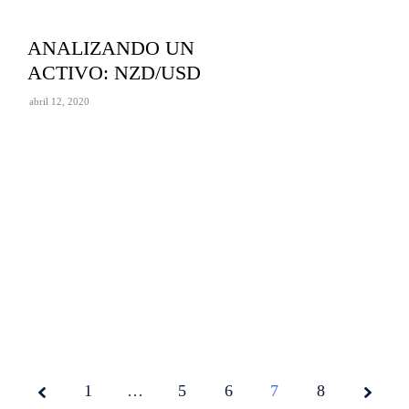
ANALIZANDO UN
ACTIVO: NZD/USD
abril 12, 2020
1
…
5
Page
6
7
8