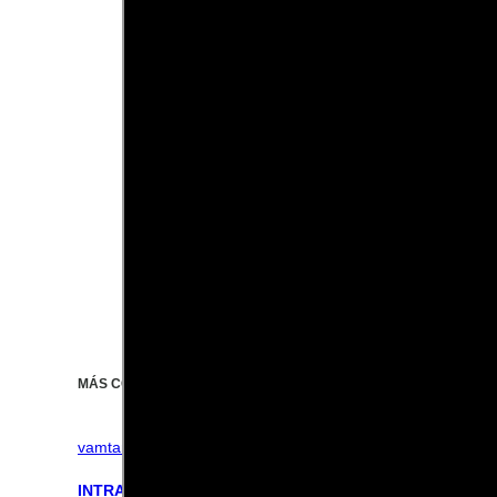
MÁS CONTENIDO RELACIONADO!
vamtam-theme-circle-post
INTRADÍA EN MERCADOS AMERICANOS: Futuro Nasdaq: 