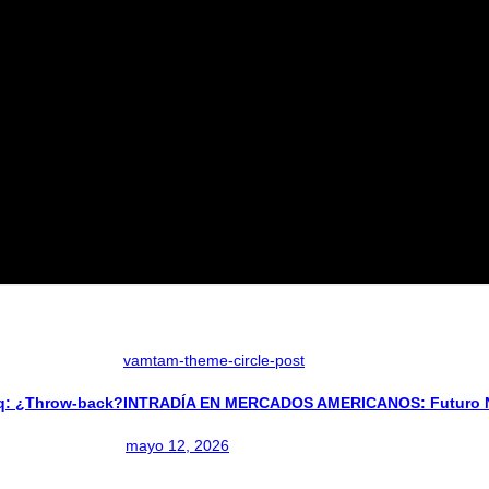
mayo 19, 2026
vamtam-theme-circle-post
: ¿Throw-back?
INTRADÍA EN MERCADOS AMERICANOS: Futuro Na
mayo 12, 2026