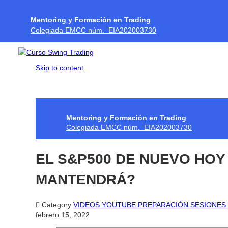
Mentoring y Formación en Trading
Colegiada EMCC núm. EIA202003730
Skip to content
Mentoring y Formación en Trading
Colegiada EMCC núm. EIA202003730
EL S&P500 DE NUEVO HOY 
MANTENDRÁ?

Category
VIDEOS YOUTUBE PREPARACIÓN SESIONES
febrero 15, 2022