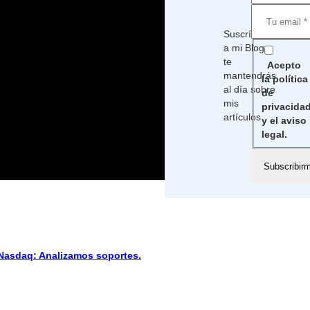
Suscríbete
a mi Blog,
te
Acepto
mantendrás
la política
al día sobre
de
mis
privacida
artículos
y el aviso
legal.
sdaq: Analizamos soportes.