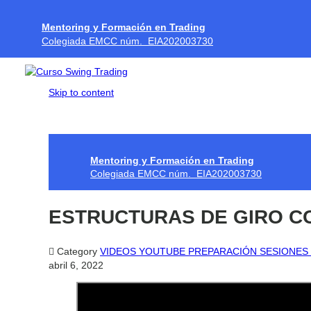
Mentoring y Formación en Trading
Colegiada EMCC núm. EIA202003730
Skip to content
Mentoring y Formación en Trading
Colegiada EMCC núm. EIA202003730
ESTRUCTURAS DE GIRO C

Category
VIDEOS YOUTUBE PREPARACIÓN SESIONES
abril 6, 2022