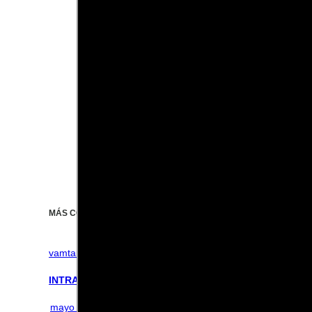
MÁS CONTENIDO RELACIONADO!
vamtam-theme-circle-post
INTRADÍA EN MERCADOS AMERICANOS: Futuro Nasdaq: 
mayo 26, 2026