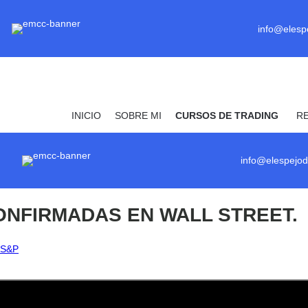
info@elesp
INICIO
SOBRE MI
CURSOS DE TRADING
R
info@elespejod
ONFIRMADAS EN WALL STREET.
 S&P