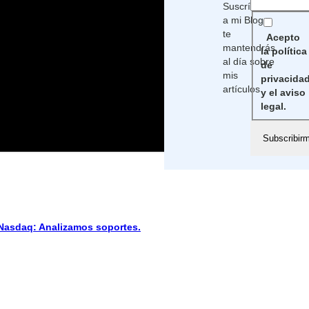
Suscríbete
a mi Blog,
te
Acepto
mantendrás
la política
al día sobre
de
mis
privacida
artículos
y el aviso
legal.
sdaq: Analizamos soportes.