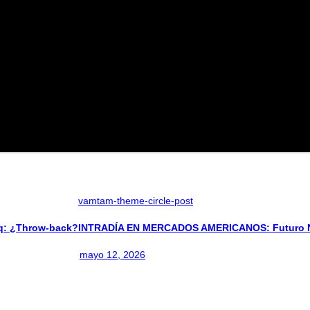
vamtam-theme-circle-post
: ¿Throw-back?
INTRADÍA EN MERCADOS AMERICANOS: Futuro Na
mayo 12, 2026