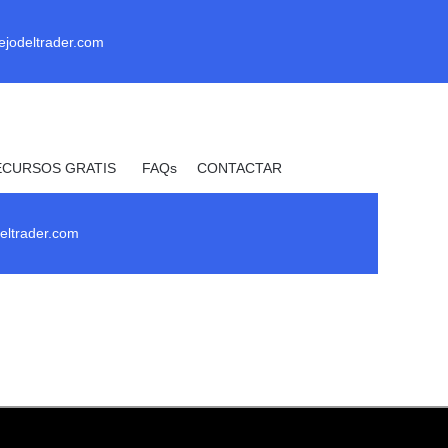
ejodeltrader.com
ECURSOS GRATIS
FAQs
CONTACTAR
_ Uprofit _
eltrader.com