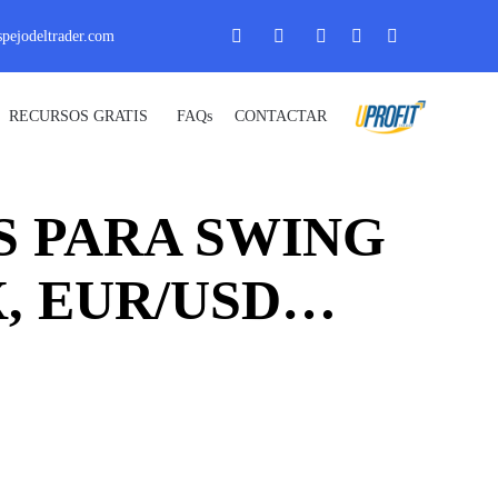
pejodeltrader.com
Skip
RECURSOS GRATIS
FAQs
CONTACTAR
_ Uprofit _
to
content
S PARA SWING
X, EUR/USD…