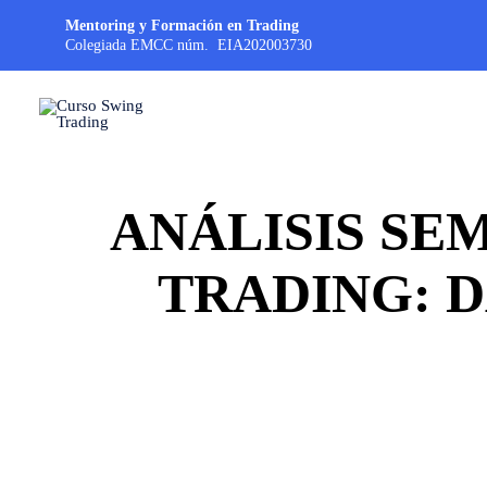
Mentoring y Formación en Trading
Colegiada EMCC núm. EIA202003730
ANÁLISIS SE
TRADING: D