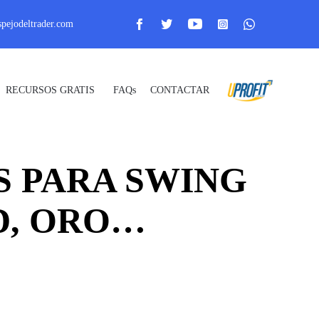
pejodeltrader.com
Skip
RECURSOS GRATIS
FAQs
CONTACTAR
_ Uprofit _
to
content
S PARA SWING
D, ORO…