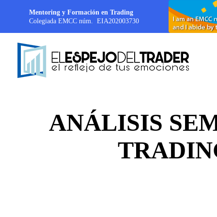
Mentoring y Formación en Trading
Colegiada EMCC núm. EIA202003730
ANÁLISIS SE
TRADIN