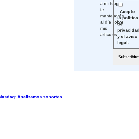
a mi Blog,
te
Acepto
mantendrás
la política
al día sobre
de
mis
privacida
artículos
y el aviso
legal.
sdaq: Analizamos soportes.