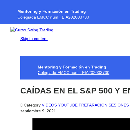
Mentoring y Formación en Trading
Colegiada EMCC núm. EIA202003730
Skip to content
Mentoring y Formación en Trading
Colegiada EMCC núm. EIA202003730
CAÍDAS EN EL S&P 500 Y

Category
VIDEOS YOUTUBE PREPARACIÓN SESIONES
septiembre 9, 2021