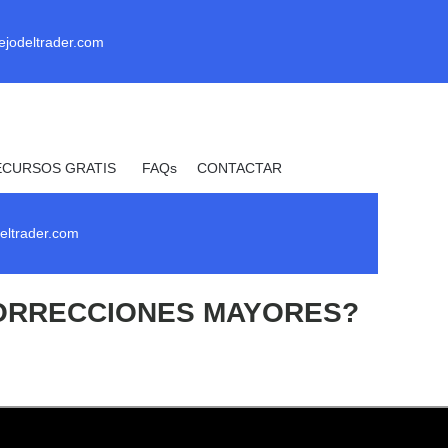
ejodeltrader.com
ECURSOS GRATIS
FAQs
CONTACTAR
_ Uprofit _
eltrader.com
 CORRECCIONES MAYORES?