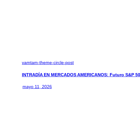
vamtam-theme-circle-post
INTRADÍA EN MERCADOS AMERICANOS: Futuro S&P 500:
mayo 11, 2026