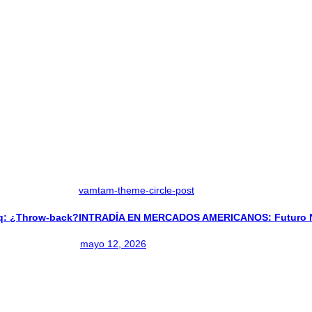
vamtam-theme-circle-post
: ¿Throw-back?
INTRADÍA EN MERCADOS AMERICANOS: Futuro Na
mayo 12, 2026