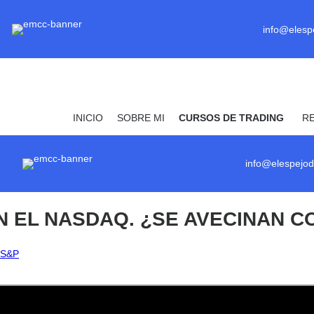
info@elesp
INICIO
SOBRE MI
CURSOS DE TRADING
R
info@elespejod
 EN EL NASDAQ. ¿SE AVECINAN
 S&P