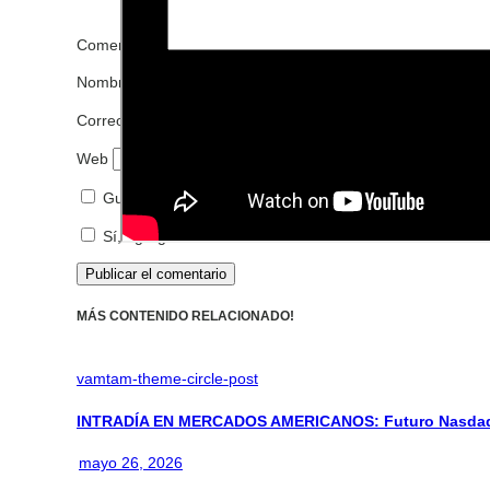
Comentario
*
Nombre
*
Correo electrónico
*
Web
Guarda mi nombre, correo electrónico y web en este n
Sí, agrégame a tu lista de correos.
MÁS CONTENIDO RELACIONADO!
vamtam-theme-circle-post
INTRADÍA EN MERCADOS AMERICANOS: Futuro Nasdaq: 
mayo 26, 2026