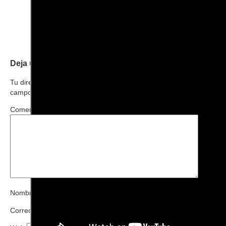
Deja una respuesta
Tu dirección de correo electrónico no será publicada.
Los
campos obligatorios están marcados con
*
Comentario
*
Nombre
*
Correo electrónico
*