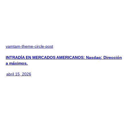
vamtam-theme-circle-post
INTRADÍA EN MERCADOS AMERICANOS: Nasdaq: Dirección
a máximos.
abril 15, 2026