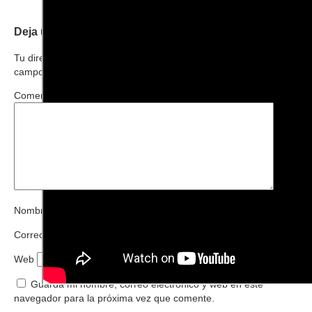
Deja una respuesta
Tu dirección de correo electrónico no será publicada.
Los
campos obligatorios están marcados con
*
Comentario
*
Nombre
*
Correo electrónico
*
Web
Guarda mi nombre, correo electrónico y web en este
navegador para la próxima vez que comente.