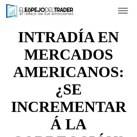
Ski
to
con
INTRADÍA EN
MERCADOS
AMERICANOS:
¿SE
INCREMENTAR
Á LA