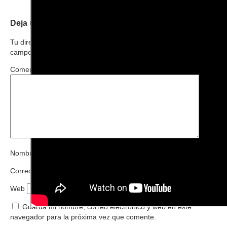
Deja una respuesta
Tu dirección de correo electrónico no será publicada.
Los
campos obligatorios están marcados con
*
Comentario
*
Nombre
*
Correo electrónico
*
Web
Guarda mi nombre, correo electrónico y web en este
navegador para la próxima vez que comente.