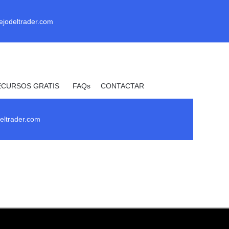
ejodeltrader.com
ECURSOS GRATIS
FAQs
CONTACTAR
_ Uprofit _
eltrader.com