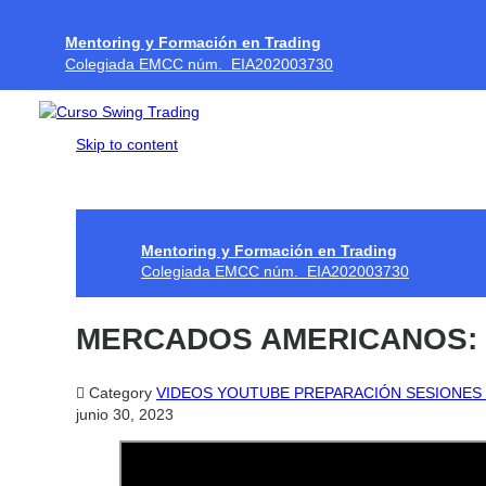
Mentoring y Formación en Trading
Colegiada EMCC núm. EIA202003730
Skip to content
Mentoring y Formación en Trading
Colegiada EMCC núm. EIA202003730
MERCADOS AMERICANOS: 

Category
VIDEOS YOUTUBE PREPARACIÓN SESIONES
junio 30, 2023