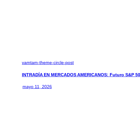
vamtam-theme-circle-post
INTRADÍA EN MERCADOS AMERICANOS: Futuro S&P 500:
mayo 11, 2026