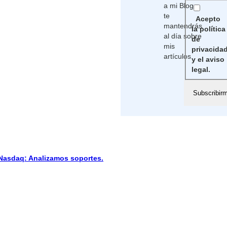
a mi Blog,
te
Acepto
mantendrás
la política
al día sobre
de
mis
privacida
artículos
y el aviso
legal.
sdaq: Analizamos soportes.