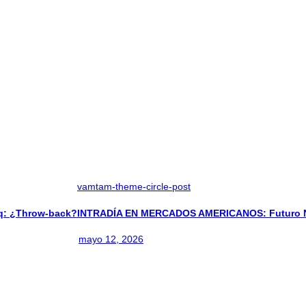
vamtam-theme-circle-post
: ¿Throw-back?
INTRADÍA EN MERCADOS AMERICANOS: Futuro Na
mayo 12, 2026