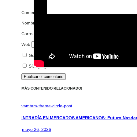
Comentario
*
Nombre
*
Correo electrónico
*
Web
Guarda mi nombre, correo electrónico y web en este n
Sí, agrégame a tu lista de correos.
MÁS CONTENIDO RELACIONADO!
vamtam-theme-circle-post
INTRADÍA EN MERCADOS AMERICANOS: Futuro Nasdaq: 
mayo 26, 2026