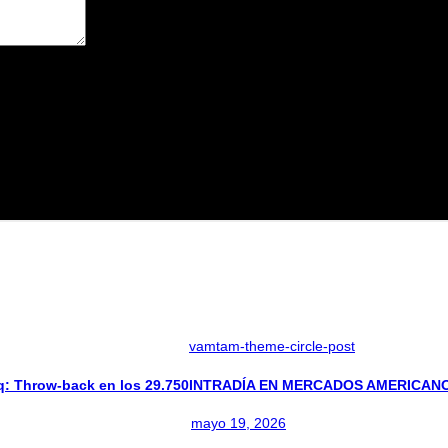
avegador para la próxima vez que comente.
vamtam-theme-circle-post
Throw-back en los 29.750
INTRADÍA EN MERCADOS AMERICANOS: 
mayo 19, 2026