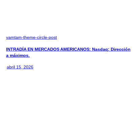
vamtam-theme-circle-post
INTRADÍA EN MERCADOS AMERICANOS: Nasdaq: Dirección
a máximos.
abril 15, 2026