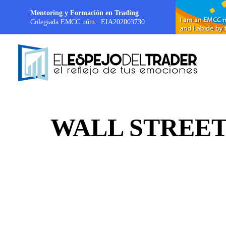
Mentoring y Formación en Trading
Colegiada EMCC núm. EIA202003730
WALL STREET