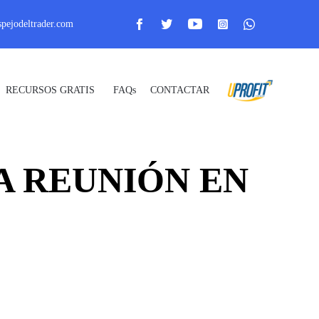
pejodeltrader.com
Skip
RECURSOS GRATIS
FAQs
CONTACTAR
_ Uprofit _
to
content
A REUNIÓN EN