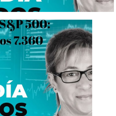
 Futuro Nasdaq: Throw-back en los 29.750