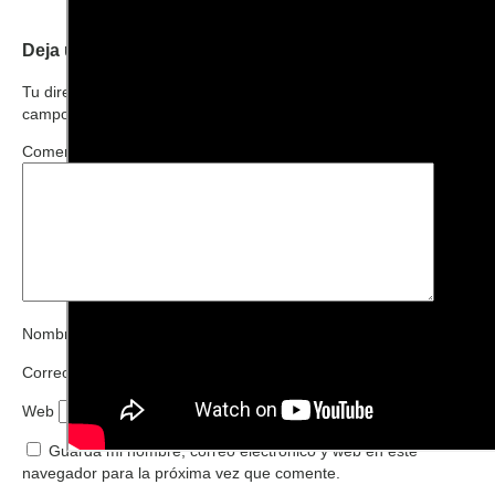
Deja una respuesta
Tu dirección de correo electrónico no será publicada.
Los
campos obligatorios están marcados con
*
Comentario
*
Nombre
*
Correo electrónico
*
Web
Guarda mi nombre, correo electrónico y web en este
navegador para la próxima vez que comente.