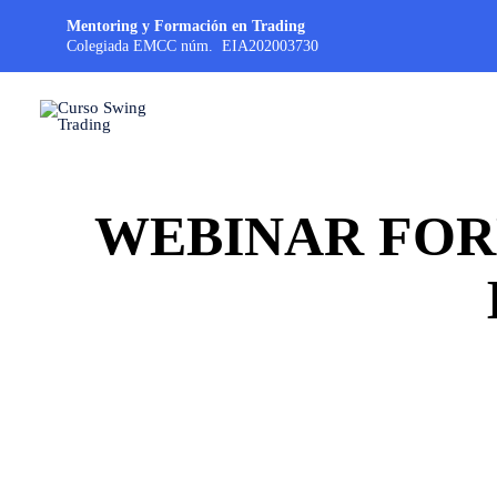
Mentoring y Formación en Trading
Colegiada EMCC núm. EIA202003730
WEBINAR FOR