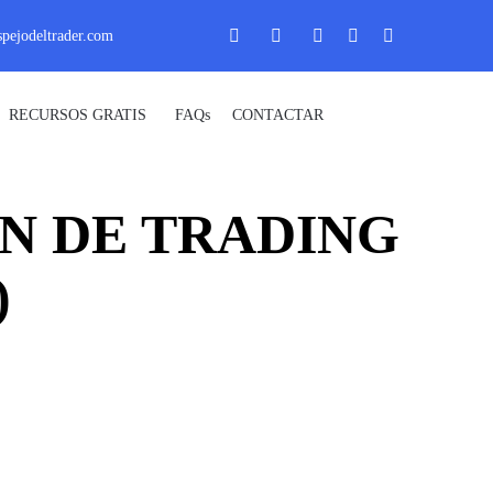
pejodeltrader.com
Skip
RECURSOS GRATIS
FAQs
CONTACTAR
_ Uprofit _
to
content
N DE TRADING
)