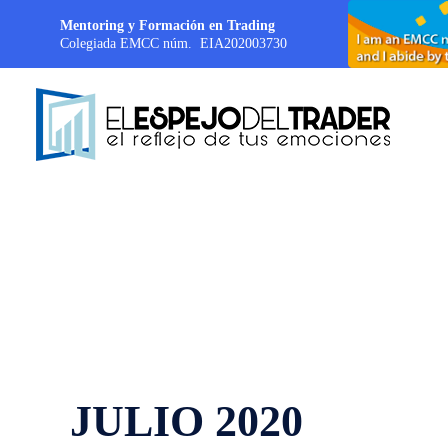
Mentoring y Formación en Trading
Colegiada EMCC núm. EIA202003730
JULIO 2020