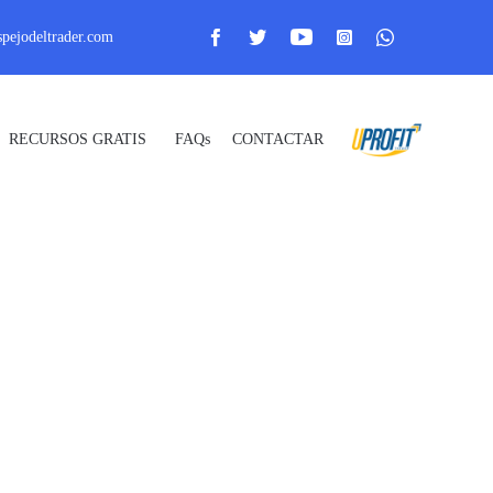
pejodeltrader.com
Skip
RECURSOS GRATIS
FAQs
CONTACTAR
_ Uprofit _
to
content