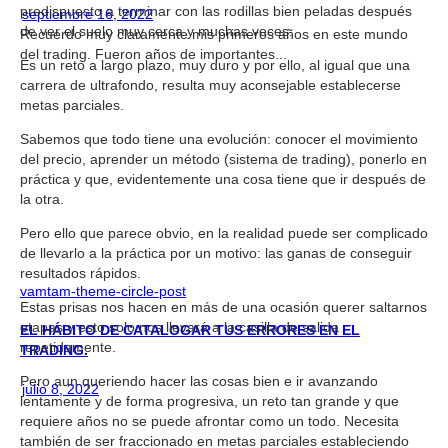
predispuesto a terminar con las rodillas bien peladas después
septiembre 16, 2022
de ver el suelo muy cerca y muchas veces.
Recuerdo muy claramente mis primeros años en este mundo
del trading. Fueron años de importantes...
Es un reto a largo plazo, muy duro y por ello, al igual que una
carrera de ultrafondo, resulta muy aconsejable establecerse
metas parciales.
Sabemos que todo tiene una evolución: conocer el movimiento
del precio, aprender un método (sistema de trading), ponerlo en
práctica y que, evidentemente una cosa tiene que ir después de
la otra.
Pero ello que parece obvio, en la realidad puede ser complicado
de llevarlo a la práctica por un motivo: las ganas de conseguir
resultados rápidos.
vamtam-theme-circle-post
Estas prisas nos hacen en más de una ocasión querer saltarnos
etapas y esto solo nos llevará a la casilla de salida
EL HÁBITO DE CATALOGAR TUS ERRORES EN EL
repetidamente.
TRADING.
Pero aun queriendo hacer las cosas bien e ir avanzando
julio 8, 2022
lentamente y de forma progresiva, un reto tan grande y que
requiere años no se puede afrontar como un todo. Necesita
también de ser fraccionado en metas parciales estableciendo