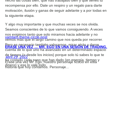
hecho las cosas bien, que has trabajado bien y que tienes tu
recompensa por ello. Date un respiro y un regalo para darte
motivación, ilusión y ganas de seguir adelante y a por todas en
la siguiente etapa.
Y algo muy importante y que muchas veces se nos olvida.
Seamos conscientes de lo que vamos consiguiendo. A veces
nos exigimos tanto que solo miramos hacia adelante y no
vamtam-theme-circle-post
vemos más que el largo camino que nos queda por recorrer.
Pero es necesario también valorarnos, mirar atrás y darse
ÉRASE UNA VEZ … MR. EGO EN UNA SESIÓN DE TRADING.
cuenta de lo que uno ha avanzado en un determinado espacio
de tiempo (o desde los inicios) porque solo tú sabes lo que te
abril 29, 2022
ha costado cada paso que has dado (en energía, tiempo y
Érase una vez Mr. Ego, nuestro personaje ficticio en esta
dinero) y eso lo vale todo.
historia que hoy contamos. Personaje...