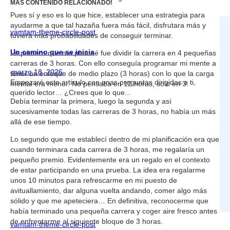
MÁS CONTENIDO RELACIONADO!
Pues sí y eso es lo que hice, establecer una estrategia para
ayudarme a que tal hazaña fuera más fácil, disfrutara más y
vamtam-theme-circle-post
tuviera más probabilidades de conseguir terminar.
Un camino que se inicia
Lo primero que me planteé fue dividir la carrera en 4 pequeñas
carreras de 3 horas. Con ello conseguía programar mi mente a
marzo 18, 2026
tener un enfoque de medio plazo (3 horas) con lo que la carga
Empezaré este artículo con unas preguntas dirigidas a ti,
mental era menor. No pensaba en 12 horas, solo en 3.
querido lector… ¿Crees que lo que...
Debía terminar la primera, luego la segunda y así
sucesivamente todas las carreras de 3 horas, no había un más
allá de ese tiempo.
Lo segundo que me establecí dentro de mi planificación era que
cuando terminara cada carrera de 3 horas, me regalaría un
pequeño premio. Evidentemente era un regalo en el contexto
de estar participando en una prueba. La idea era regalarme
unos 10 minutos para refrescarme en mi puesto de
avituallamiento, dar alguna vuelta andando, comer algo más
sólido y que me apeteciera… En definitiva, reconocerme que
había terminado una pequeña carrera y coger aire fresco antes
de enfrentarme al siguiente bloque de 3 horas.
vamtam-theme-circle-post