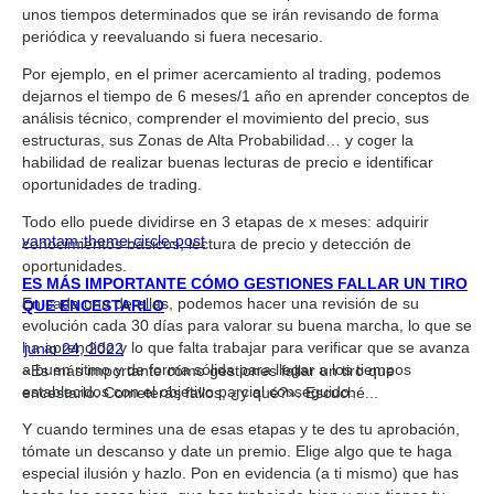
unos tiempos determinados que se irán revisando de forma
periódica y reevaluando si fuera necesario.
Por ejemplo, en el primer acercamiento al trading, podemos
dejarnos el tiempo de 6 meses/1 año en aprender conceptos de
análisis técnico, comprender el movimiento del precio, sus
estructuras, sus Zonas de Alta Probabilidad… y coger la
habilidad de realizar buenas lecturas de precio e identificar
oportunidades de trading.
Todo ello puede dividirse en 3 etapas de x meses: adquirir
vamtam-theme-circle-post
conocimientos básicos, lectura de precio y detección de
oportunidades.
ES MÁS IMPORTANTE CÓMO GESTIONES FALLAR UN TIRO
En cada una de ellas, podemos hacer una revisión de su
QUE ENCESTARLO
evolución cada 30 días para valorar su buena marcha, lo que se
ha aprendido y lo que falta trabajar para verificar que se avanza
junio 24, 2022
a buen ritmo y de forma sólida para llegar a los tiempos
«Es más importante cómo gestiones fallar un tiro que
establecidos con el objetivo parcial conseguido.
encestarlo. Cometerás fallos, ¿y qué?». Escuché...
Y cuando termines una de esas etapas y te des tu aprobación,
tómate un descanso y date un premio. Elige algo que te haga
especial ilusión y hazlo. Pon en evidencia (a ti mismo) que has