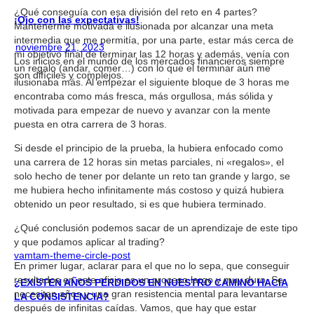
¿Qué conseguía con esa división del reto en 4 partes?
¡Ojo con las expectativas!
Mantenerme motivada e ilusionada por alcanzar una meta
intermedia que me permitía, por una parte, estar más cerca de
noviembre 21, 2023
mi objetivo final de terminar las 12 horas y además, venía con
Los inicios en el mundo de los mercados financieros siempre
un regalo (andar, comer…) con lo que el terminar aún me
son difíciles y complejos.
ilusionaba más. Al empezar el siguiente bloque de 3 horas me
encontraba como más fresca, más orgullosa, más sólida y
motivada para empezar de nuevo y avanzar con la mente
puesta en otra carrera de 3 horas.
Si desde el principio de la prueba, la hubiera enfocado como
una carrera de 12 horas sin metas parciales, ni «regalos», el
solo hecho de tener por delante un reto tan grande y largo, se
me hubiera hecho infinitamente más costoso y quizá hubiera
obtenido un peor resultado, si es que hubiera terminado.
¿Qué conclusión podemos sacar de un aprendizaje de este tipo
y que podamos aplicar al trading?
vamtam-theme-circle-post
En primer lugar, aclarar para el que no lo sepa, que conseguir
resultados en este oficio es un proceso largo y muy duro. Se
¿EXISTEN AÑOS PERDIDOS EN NUESTRO CAMINO HACIA
necesitan años y una gran resistencia mental para levantarse
LA CONSISTENCIA?
después de infinitas caídas. Vamos, que hay que estar