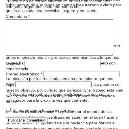
Tu dirección de correo electrónico no será publicada.
Los
subir, pero sí de que tenga un camino bien trazado y claro para
campos obligatorios están marcados con
*
que la escalada sea accesible, segura y motivante.
Comentario
*
¿Cómo? Rebaja tus expectativas.
Tener una visión a corto plazo arruina cualquier futuro de
permanencia a este mundo. El camino que nos tocará recorrer
es largo y duro y cuanto antes seamos conscientes de ello,
antes empezaremos a ir por ese camino bien trazado que nos
llevará hacia la cima de la montaña, lentamente sí, pero con
Nombre
*
consistencia.
Correo electrónico
*
La obsesión por los resultados es una gran piedra que nos
Web
impedirá caminar y seguir avanzando. Éstos nunca pueden ser
nuestro objetivo, por curioso que parezca. Si el trabajo está bien
Guarda mi nombre, correo electrónico y web en este
hecho, serán la consecuencia y cuanto menos sea buscada
navegador para la próxima vez que comente.
mejor.
Sí, agrégame a tu lista de correos.
El foco de nuestra atención, la pasión por el mundo de las
inversiones debe estar centrada en saber, en el buen hacer y
no en el buscar. El aprendizaje y la paciencia para darnos el
tiempo necesario para que todo coja forma, serán la clave de