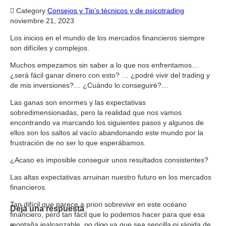

Category
Consejos y Tip’s técnicos y de psicotrading
noviembre 21, 2023
Los inicios en el mundo de los mercados financieros siempre
son difíciles y complejos.
Muchos empezamos sin saber a lo que nos enfrentamos…
¿será fácil ganar dinero con esto? … ¿podré vivir del trading y
de mis inversiones?… ¿Cuándo lo conseguiré?…
Las ganas son enormes y las expectativas
sobredimensionadas, pero la realidad que nos vamos
encontrando va marcando los siguientes pasos y algunos de
ellos son los saltos al vacío abandonando este mundo por la
frustración de no ser lo que esperábamos.
¿Acaso es imposible conseguir unos resultados consistentes?
Las altas expectativas arruinan nuestro futuro en los mercados
financieros.
Tan difícil que parece a priori sobrevivir en este océano
Deja una respuesta
financiero, pero tan fácil que lo podemos hacer para que esa
montaña inalcanzable, no digo ya que sea sencilla ni rápida de