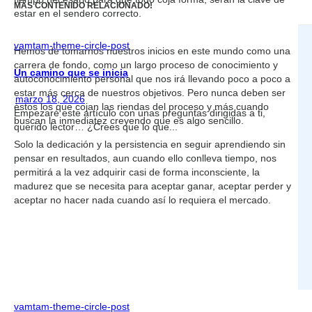
MÁS CONTENIDO RELACIONADO!
estar en el sendero correcto.
vamtam-theme-circle-post
Hemos de tomarnos nuestros inicios en este mundo como una
carrera de fondo, como un largo proceso de conocimiento y
Un camino que se inicia
autoconocimiento personal que nos irá llevando poco a poco a
estar más cerca de nuestros objetivos. Pero nunca deben ser
marzo 18, 2026
éstos los que cojan las riendas del proceso y más cuando
Empezaré este artículo con unas preguntas dirigidas a ti,
buscan la inmediatez creyendo que es algo sencillo.
querido lector… ¿Crees que lo que...
Solo la dedicación y la persistencia en seguir aprendiendo sin
pensar en resultados, aun cuando ello conlleva tiempo, nos
permitirá a la vez adquirir casi de forma inconsciente, la
madurez que se necesita para aceptar ganar, aceptar perder y
aceptar no hacer nada cuando así lo requiera el mercado.
vamtam-theme-circle-post