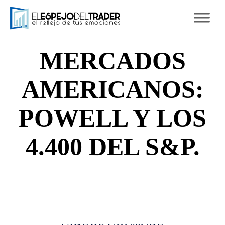
Ski
to
con
MERCADOS
AMERICANOS:
POWELL Y LOS
4.400 DEL S&P.