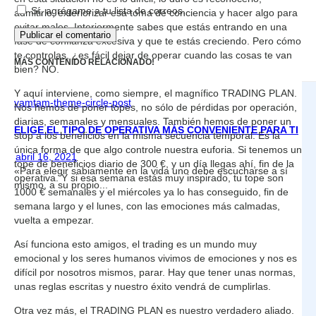
Sí, agrégame a tu lista de correos.
admitirlo, exteriorizar esa toma de conciencia y hacer algo para
evitar males. Interiormente sabes que estás entrando en una
fase de confianza excesiva y que te estás creciendo. Pero cómo
te controlas, ¿es fácil dejar de operar cuando las cosas te van
MÁS CONTENIDO RELACIONADO!
bien? NO.
Y aquí interviene, como siempre, el magnífico TRADING PLAN.
vamtam-theme-circle-post
Nos hemos de poner topes, no sólo de pérdidas por operación,
diarias, semanales y mensuales. También hemos de poner un
ELIGE EL TIPO DE OPERATIVA MÁS CONVENIENTE PARA TI
stop a los beneficios en la misma secuencia temporal. Es la
única forma de que algo controle nuestra euforia. Si tenemos un
abril 16, 2021
tope de beneficios diario de 300 €, y un día llegas ahí, fin de la
«Para elegir sabiamente en la vida uno debe escucharse a sí
operativa. Y si esa semana estás muy inspirado, tu tope son
mismo, a su propio...
1000 € semanales y el miércoles ya lo has conseguido, fin de
semana largo y el lunes, con las emociones más calmadas,
vuelta a empezar.
Así funciona esto amigos, el trading es un mundo muy
emocional y los seres humanos vivimos de emociones y nos es
difícil por nosotros mismos, parar. Hay que tener unas normas,
unas reglas escritas y nuestro éxito vendrá de cumplirlas.
Otra vez más, el TRADING PLAN es nuestro verdadero aliado.