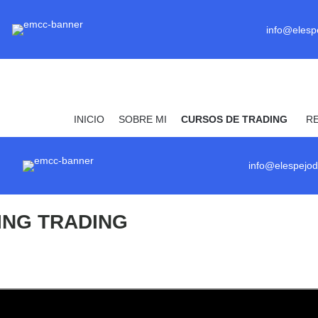
info@elesp
INICIO
SOBRE MI
CURSOS DE TRADING
R
info@elespejod
ING TRADING