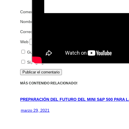
Comentario
*
Nombre
*
Correo electrónico
*
Web
Guarda mi nombre, correo electrónico y web en este n
Sí, agrégame a tu lista de correos.
MÁS CONTENIDO RELACIONADO!
PREPARACIÓN DEL FUTURO DEL MINI S&P 500 PARA LA
marzo 29, 2021