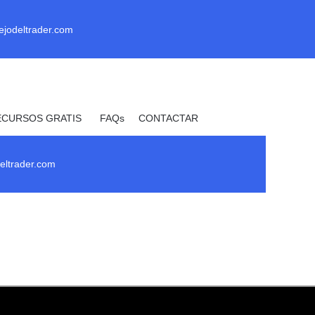
ejodeltrader.com
ECURSOS GRATIS
FAQs
CONTACTAR
_ Uprofit _
eltrader.com