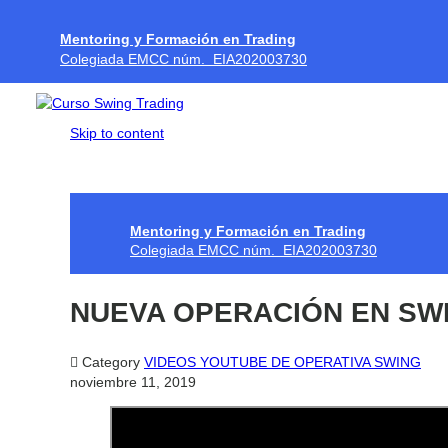
Mentoring y Formación en Trading
Colegiada EMCC núm. EIA202003730
Skip to content
Mentoring y Formación en Trading
Colegiada EMCC núm. EIA202003730
NUEVA OPERACIÓN EN SW

Category
VIDEOS YOUTUBE DE OPERATIVA SWING
noviembre 11, 2019