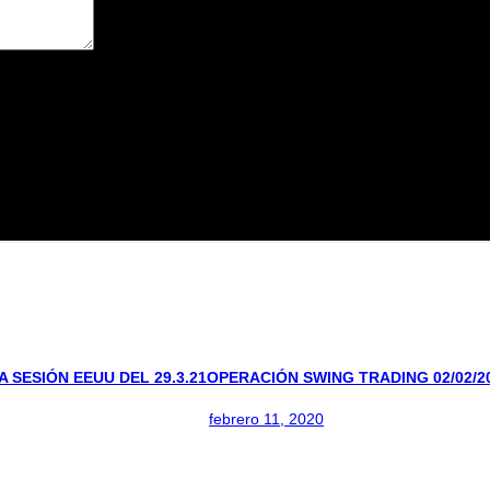
avegador para la próxima vez que comente.
 SESIÓN EEUU DEL 29.3.21
OPERACIÓN SWING TRADING 02/02/2
febrero 11, 2020