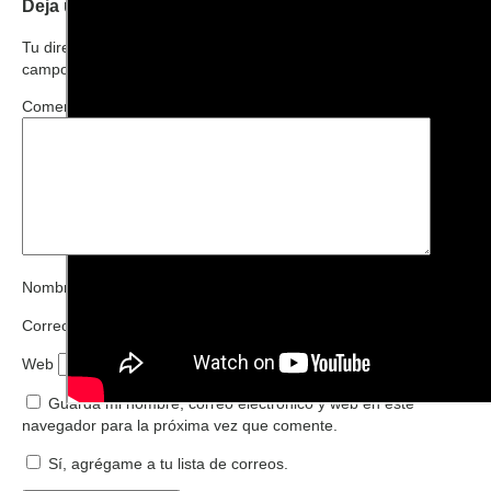
Deja una respuesta
Tu dirección de correo electrónico no será publicada.
Los
campos obligatorios están marcados con
*
Comentario
*
Nombre
*
Correo electrónico
*
Web
Guarda mi nombre, correo electrónico y web en este
navegador para la próxima vez que comente.
Sí, agrégame a tu lista de correos.