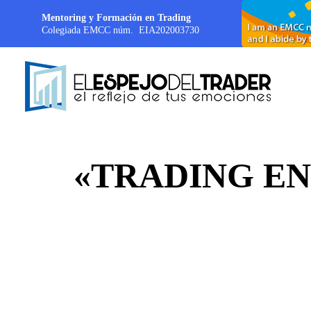
Mentoring y Formación en Trading
Colegiada EMCC núm. EIA202003730
«TRADING EN L