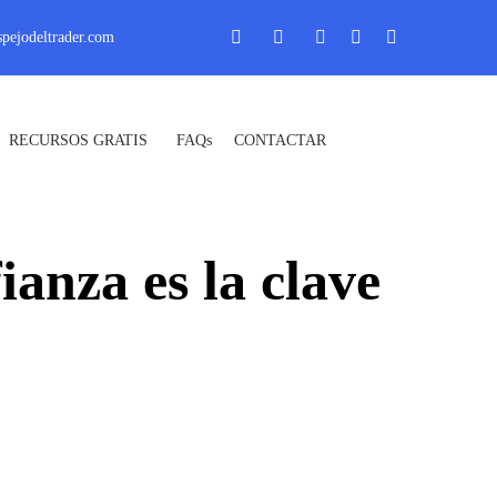
pejodeltrader.com
Skip
RECURSOS GRATIS
FAQs
CONTACTAR
_ Uprofit _
to
content
za es la clave