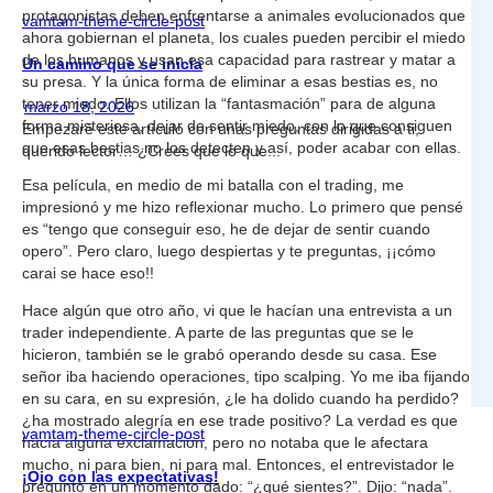
protagonistas deben enfrentarse a animales evolucionados que
vamtam-theme-circle-post
ahora gobiernan el planeta, los cuales pueden percibir el miedo
de los humanos y usan esa capacidad para rastrear y matar a
Un camino que se inicia
su presa. Y la única forma de eliminar a esas bestias es, no
tener miedo. Ellos utilizan la “fantasmación” para de alguna
marzo 18, 2026
forma misteriosa, dejar de sentir miedo, con lo que consiguen
Empezaré este artículo con unas preguntas dirigidas a ti,
que esas bestias no los detecten y así, poder acabar con ellas.
querido lector… ¿Crees que lo que...
Esa película, en medio de mi batalla con el trading, me
impresionó y me hizo reflexionar mucho. Lo primero que pensé
es “tengo que conseguir eso, he de dejar de sentir cuando
opero”. Pero claro, luego despiertas y te preguntas, ¡¡cómo
carai se hace eso!!
Hace algún que otro año, vi que le hacían una entrevista a un
trader independiente. A parte de las preguntas que se le
hicieron, también se le grabó operando desde su casa. Ese
señor iba haciendo operaciones, tipo scalping. Yo me iba fijando
en su cara, en su expresión, ¿le ha dolido cuando ha perdido?
¿ha mostrado alegría en ese trade positivo? La verdad es que
vamtam-theme-circle-post
hacía alguna exclamación, pero no notaba que le afectara
mucho, ni para bien, ni para mal. Entonces, el entrevistador le
¡Ojo con las expectativas!
preguntó en un momento dado: “¿qué sientes?”. Dijo: “nada”.