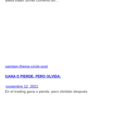
atleta Kilian Jornet comentó en...
vamtam-theme-circle-post
GANA O PIERDE, PERO OLVIDA.
noviembre 12, 2021
En el trading gana o pierde, pero olvídalo después.