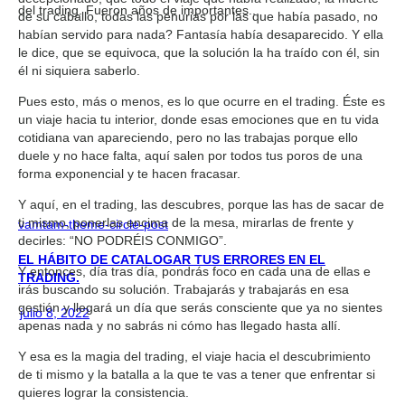
del trading. Fueron años de importantes...
de su caballo, todas las penurias por las que había pasado, no
habían servido para nada? Fantasía había desaparecido. Y ella
le dice, que se equivoca, que la solución la ha traído con él, sin
él ni siquiera saberlo.
Pues esto, más o menos, es lo que ocurre en el trading. Éste es
un viaje hacia tu interior, donde esas emociones que en tu vida
cotidiana van apareciendo, pero no las trabajas porque ello
duele y no hace falta, aquí salen por todos tus poros de una
forma exponencial y te hacen fracasar.
Y aquí, en el trading, las descubres, porque las has de sacar de
ti mismo, ponerlas encima de la mesa, mirarlas de frente y
vamtam-theme-circle-post
decirles: “NO PODRÉIS CONMIGO”.
EL HÁBITO DE CATALOGAR TUS ERRORES EN EL
Y entonces, día tras día, pondrás foco en cada una de ellas e
TRADING.
irás buscando su solución. Trabajarás y trabajarás en esa
gestión y llegará un día que serás consciente que ya no sientes
julio 8, 2022
apenas nada y no sabrás ni cómo has llegado hasta allí.
Y esa es la magia del trading, el viaje hacia el descubrimiento
de ti mismo y la batalla a la que te vas a tener que enfrentar si
quieres lograr la consistencia.