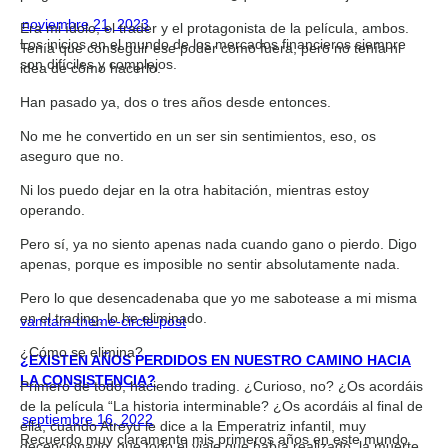
noviembre 21, 2023
Era mi ídolo, el trader y el protagonista de la película, ambos.
Los inicios en el mundo de los mercados financieros siempre
Tenía que conseguir ese poder como fuera, pero no tenía ni
son difíciles y complejos.
idea de cómo hacerlo.
Han pasado ya, dos o tres años desde entonces.
No me he convertido en un ser sin sentimientos, eso, os
aseguro que no.
Ni los puedo dejar en la otra habitación, mientras estoy
operando.
Pero sí, ya no siento apenas nada cuando gano o pierdo. Digo
apenas, porque es imposible no sentir absolutamente nada.
Pero lo que desencadenaba que yo me sabotease a mi misma
en el trading, lo he eliminado.
vamtam-theme-circle-post
¿Cómo se elimina?
¿EXISTEN AÑOS PERDIDOS EN NUESTRO CAMINO HACIA
LA CONSISTENCIA?
Primero de todo, haciendo trading. ¿Curioso, no? ¿Os acordáis
de la película “La historia interminable? ¿Os acordáis al final de
septiembre 16, 2022
ella, cuando Atreyu le dice a la Emperatriz infantil, muy
Recuerdo muy claramente mis primeros años en este mundo
decepcionado, que todo el viaje que había realizado, la muerte