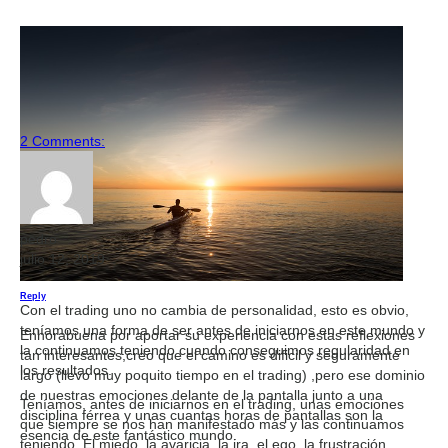
2 Comments:
pedro
julio 12, 2019
Reply
Con el trading uno no cambia de personalidad, esto es obvio,
teníamos una forma de ser antes de iniciarnos en este mundo y
Enhorabuena por aportar su experiencia con estas reflexiones
la continuamos teniendo cuando conseguimos regularidad en
tan interesantes,creo que el camino es dificil y seguramente
los resultados.
largo (llevo muy poquito tiempo en el trading) ,pero ese dominio
de nuestras emociones delante de la pantalla junto a una
Teníamos, antes de iniciarnos en el trading, unas emociones
disciplina férrea y unas cuantas horas de pantallas son la
que siempre se nos han manifestado más y las continuamos
esencia de este fantástico mundo.
teniendo. El miedo, la avaricia, la ira, el ego, la frustración…,