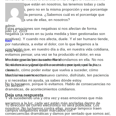
emociones que están en nosotros, las tenemos todas y cada
una de ellas, pero no en la misma proporción y ese porcentaje
varía en cada persona. ¿Sabemos cuál es el porcentaje que
hay de cada una de ellas, en nosotros?
admin
Estas emociones son negativas si nos afectan de forma
julio 12, 2019
negativa (a veces en su justa medida y bien gestionadas son
positivas). Y cuando nos afecta, duele. Y el ser humano tiende,
Reply
por naturaleza, a evitar el dolor, con lo que llegamos a la
conclusión que, en nuestro día a día, en nuestra vida cotidiana,
Hola Pedro,
evitamos pensar, una vez se ha producido el dolor, en esa
emoción que la ha causado. No ahondamos en ella. No nos
Muchas gracias por tu comentario.
sentamos a analizar qué ha ocurrido, por qué, qué la ha
Sí, el dominio y gestión de nuestras emociones es la pieza
causado, cómo poder evitar que vuelva a suceder, cómo
clave.
cambiar eso en nosotros…
Muchísima suerte en tu nuevo camino, disfrútalo, ten paciencia
y si necesitas mi ayuda, ya sabes dónde estoy.
No lo hacemos, porque lo evitamos. Hablo de consecuencias no
Un abrazo!!
dramáticas, de acontecimientos cotidianos.
Deja una respuesta
Y va sucediendo una y otra vez y esas emociones que más
sacamos a la luz, cada vez están más ancladas dentro de
Tu dirección de correo electrónico no será publicada.
Los
nosotros. No luchamos contra ellas, porque tampoco traen
campos obligatorios están marcados con
*
consecuencias dramáticas y damos por sentado que somos así,