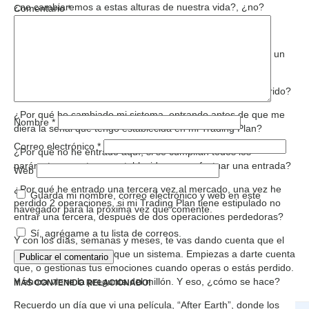
¿no cambiaremos a estas alturas de nuestra vida?, ¿no?
Comentario
*
Y llega el trading.
Nosotros felices pensando que, aprendiendo cuatro cosas, un
sistema y lo tendremos listo.
Empiezas a operar y ¡zas! Primera castaña. ¿Qué ha ocurrido?
¿Por qué he cambiado mi sistema, entrando antes de que me
Nombre
*
diera la señal que tengo establecida en mi Trading Plan?
Correo electrónico
*
¿Por qué no he entrado aquí, si se cumplían todos los
parámetros que tengo establecidos para efectuar una entrada?
Web
¿Por qué he entrado una tercera vez al mercado, una vez he
Guarda mi nombre, correo electrónico y web en este
perdido 2 operaciones, si mi Trading Plan tiene estipulado no
navegador para la próxima vez que comente.
entrar una tercera, después de dos operaciones perdedoras?
Sí, agrégame a tu lista de correos.
Y con los días, semanas y meses, te vas dando cuenta que el
trading es mucho más que un sistema. Empiezas a darte cuenta
que, o gestionas tus emociones cuando operas o estás perdido.
Y ahora viene la pregunta del millón. Y eso, ¿cómo se hace?
MÁS CONTENIDO RELACIONADO!
Recuerdo un día que vi una película, “After Earth”, donde los