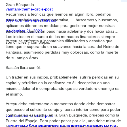
Gran Búsqueda…
vamtam-theme-circle-post
Recurrimos a técnicas que leemos en algún libro, pedimos
ayuda, trabajo pre y post operativa, … buscamos y buscamos,
¡Ojo con las expectativas!
aplicamos diferentes medidas para gestionar mejor nuestras
noviembre 21, 2023
emociones, damos un paso hacia adelante y dos hacia atrás…
Los inicios en el mundo de los mercados financieros siempre
Atreyu se enfrenta a incontables dificultades y desafíos que
son difíciles y complejos.
tiene que ir superando en su avance hacia la cura del Reino de
Fantasía, asumiendo pérdidas muy dolorosas, como la muerte
de su amigo Ártax…
Bastián llora con él.
Un trader en sus inicios, probablemente, sufrirá pérdidas en su
capital y pérdidas en la confianza en él, decepción en uno
mismo…dolor al ir comprobando que su verdadero enemigo es
él mismo.
Atreyu debe enfrentarse a momentos donde debe demostrar
que posee el suficiente coraje y fuerza interior como para poder
continuar en esa lucha, en la Gran Búsqueda, pruebas como la
vamtam-theme-circle-post
Puerta del Espejo. Para poder pasar por ella, uno debe mirar de
¿EXISTEN AÑOS PERDIDOS EN NUESTRO CAMINO HACIA
frente a ese Espejo, pero la imagen que verá reflejada no será