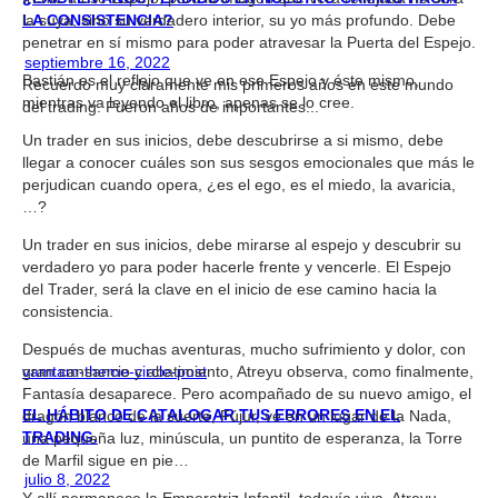
LA CONSISTENCIA?
la suya, sino su verdadero interior, su yo más profundo. Debe
penetrar en sí mismo para poder atravesar la Puerta del Espejo.
septiembre 16, 2022
Bastián es el reflejo que ve en ese Espejo y éste mismo,
Recuerdo muy claramente mis primeros años en este mundo
mientras va leyendo el libro, apenas se lo cree.
del trading. Fueron años de importantes...
Un trader en sus inicios, debe descubrirse a si mismo, debe
llegar a conocer cuáles son sus sesgos emocionales que más le
perjudican cuando opera, ¿es el ego, es el miedo, la avaricia,
…?
Un trader en sus inicios, debe mirarse al espejo y descubrir su
verdadero yo para poder hacerle frente y vencerle. El Espejo
del Trader, será la clave en el inicio de ese camino hacia la
consistencia.
Después de muchas aventuras, mucho sufrimiento y dolor, con
gran cansancio y abatimiento, Atreyu observa, como finalmente,
vamtam-theme-circle-post
Fantasía desaparece. Pero acompañado de su nuevo amigo, el
EL HÁBITO DE CATALOGAR TUS ERRORES EN EL
dragón blanco de la suerte, Fújur, ve en un lugar de la Nada,
TRADING.
una pequeña luz, minúscula, un puntito de esperanza, la Torre
de Marfil sigue en pie…
julio 8, 2022
Y allí permanece la Emperatriz Infantil, todavía viva. Atreyu,