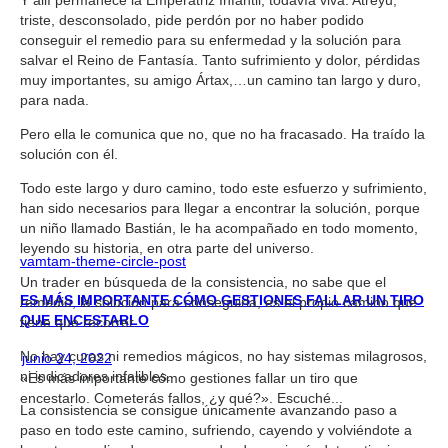
triste, desconsolado, pide perdón por no haber podido
conseguir el remedio para su enfermedad y la solución para
salvar el Reino de Fantasía. Tanto sufrimiento y dolor, pérdidas
muy importantes, su amigo Ártax,…un camino tan largo y duro,
para nada.
Pero ella le comunica que no, que no ha fracasado. Ha traído la
solución con él.
Todo este largo y duro camino, todo este esfuerzo y sufrimiento,
han sido necesarios para llegar a encontrar la solución, porque
un niño llamado Bastián, le ha acompañado en todo momento,
leyendo su historia, en otra parte del universo.
vamtam-theme-circle-post
Un trader en búsqueda de la consistencia, no sabe que el
ES MÁS IMPORTANTE CÓMO GESTIONES FALLAR UN TIRO
remedio, la solución para conseguirla, es el propio camino que
QUE ENCESTARLO
tiene que recorrer.
No hay curas ni remedios mágicos, no hay sistemas milagrosos,
junio 24, 2022
ni indicadores infalibles.
«Es más importante cómo gestiones fallar un tiro que
encestarlo. Cometerás fallos, ¿y qué?». Escuché...
La consistencia se consigue únicamente avanzando paso a
paso en todo este camino, sufriendo, cayendo y volviéndote a