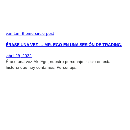
vamtam-theme-circle-post
ÉRASE UNA VEZ … MR. EGO EN UNA SESIÓN DE TRADING.
abril 29, 2022
Érase una vez Mr. Ego, nuestro personaje ficticio en esta
historia que hoy contamos. Personaje...