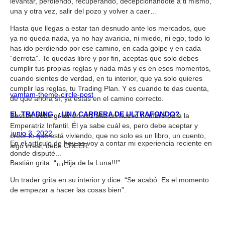
levantar, perdiendo, recuperando, decepcionándote a ti mismo,
una y otra vez, salir del pozo y volver a caer…
Hasta que llegas a estar tan desnudo ante los mercados, que
ya no queda nada, ya no hay avaricia, ni miedo, ni ego, todo lo
has ido perdiendo por ese camino, en cada golpe y en cada
“derrota”. Te quedas libre y por fin, aceptas que solo debes
cumplir tus propias reglas y nada más y es en esos momentos,
cuando sientes de verdad, en tu interior, que ya solo quieres
cumplir las reglas, tu Trading Plan. Y es cuando te das cuenta,
vamtam-theme-circle-post
de que ahora sí, ya estás en el camino correcto.
EL TRADING, ¿UNA CARRERA DE ULTRAFONDO?
Bastián debe gritar en voz alta un nuevo nombre para la
Emperatriz Infantil. Él ya sabe cuál es, pero debe aceptar y
junio 3, 2022
creer lo que está viviendo, que no solo es un libro, un cuento,
En el artículo de hoy os voy a contar mi experiencia reciente en
algo irreal, debe CREER.
donde disputé...
Bastián grita: “¡¡¡Hija de la Luna!!!”
Un trader grita en su interior y dice: “Se acabó. Es el momento
de empezar a hacer las cosas bien”.