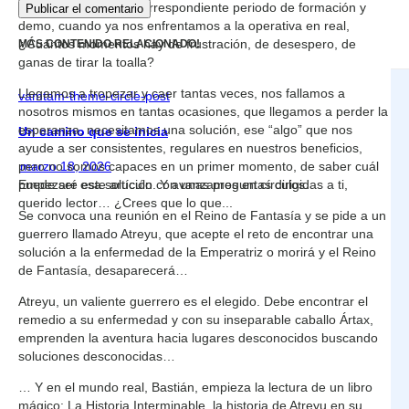
inicios, después del correspondiente periodo de formación y
demo, cuando ya nos enfrentamos a la operativa en real,
¿Cuántos momentos hay de frustración, de desespero, de
MÁS CONTENIDO RELACIONADO!
ganas de tirar la toalla?
Llegamos a tropezar y caer tantas veces, nos fallamos a
vamtam-theme-circle-post
nosotros mismos en tantas ocasiones, que llegamos a perder la
esperanza, necesitamos una solución, ese “algo” que nos
Un camino que se inicia
ayude a ser consistentes, regulares en nuestros beneficios,
pero no somos capaces en un primer momento, de saber cuál
marzo 18, 2026
puede ser esa solución. Y avanzamos en círculos.
Empezaré este artículo con unas preguntas dirigidas a ti,
querido lector… ¿Crees que lo que...
Se convoca una reunión en el Reino de Fantasía y se pide a un
guerrero llamado Atreyu, que acepte el reto de encontrar una
solución a la enfermedad de la Emperatriz o morirá y el Reino
de Fantasía, desaparecerá…
Atreyu, un valiente guerrero es el elegido. Debe encontrar el
remedio a su enfermedad y con su inseparable caballo Ártax,
emprenden la aventura hacia lugares desconocidos buscando
soluciones desconocidas…
… Y en el mundo real, Bastián, empieza la lectura de un libro
mágico: La Historia Interminable, la historia de Atreyu en su