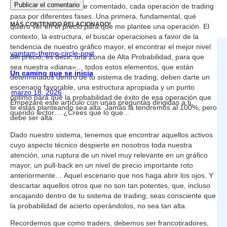
Como muchas veces he comentado, cada operación de trading
pasa por diferentes fases. Una primera, fundamental, qué
MÁS CONTENIDO RELACIONADO!
quiero ver en el precio para que me plantee una operación. El
contexto, la estructura, el buscar operaciones a favor de la
tendencia de nuestro gráfico mayor, el encontrar el mejor nivel
vamtam-theme-circle-post
del precio, es decir, una Zona de Alta Probabilidad, para que
sea nuestra «diana»… todos estos elementos, que están
Un camino que se inicia
determinados dentro de tu sistema de trading, deben darte un
escenario favorable, una estructura apropiada y un punto
marzo 18, 2026
óptimo para que la probabilidad de éxito de esa operación que
Empezaré este artículo con unas preguntas dirigidas a ti,
te estás planteando sea alta. Jamás la tendremos al 100%, pero
querido lector… ¿Crees que lo que...
debe ser alta.
Dado nuestro sistema, tenemos que encontrar aquellos activos
cuyo aspecto técnico despierte en nosotros toda nuestra
atención, una ruptura de un nivel muy relevante en un gráfico
mayor, un pull-back en un nivel de precio importante roto
anteriormente… Aquel escenario que nos haga abrir los ojos. Y
descartar aquellos otros que no son tan potentes, que, incluso
encajando dentro de tu sistema de trading, seas consciente que
la probabilidad de acierto operándolos, no sea tan alta.
Recordemos que como traders, debemos ser francotiradores,