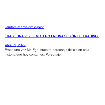
vamtam-theme-circle-post
ÉRASE UNA VEZ … MR. EGO EN UNA SESIÓN DE TRADING.
abril 29, 2022
Érase una vez Mr. Ego, nuestro personaje ficticio en esta
historia que hoy contamos. Personaje...