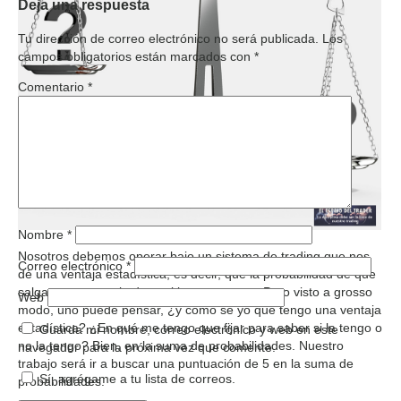
Deja una respuesta
Tu dirección de correo electrónico no será publicada.
Los
campos obligatorios están marcados con
*
Comentario
*
Nombre
*
Nosotros debemos operar bajo un sistema de trading que nos
Correo electrónico
*
dé una ventaja estadística, es decir, que la probabilidad de que
salga con un resultado positivo sea mayor. Pero visto a grosso
Web
modo, uno puede pensar, ¿y cómo sé yo que tengo una ventaja
estadística? ¿En qué me tengo que fijar para saber si la tengo o
Guarda mi nombre, correo electrónico y web en este
no la tengo? Bien, en la suma de probabilidades. Nuestro
navegador para la próxima vez que comente.
trabajo será ir a buscar una puntuación de 5 en la suma de
Sí, agrégame a tu lista de correos.
probabilidades.