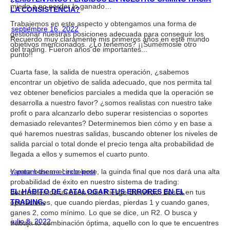
miedo a no perder lo ganado…
LA CONSISTENCIA?
Trabajemos en este aspecto y obtengamos una forma de
septiembre 16, 2022
gestionar nuestras posiciones adecuada para conseguir los
Recuerdo muy claramente mis primeros años en este mundo
objetivos mencionados. ¿Lo tenemos? ¡¡Sumémosle otro
del trading. Fueron años de importantes...
punto!!
Cuarta fase, la salida de nuestra operación, ¿sabemos
encontrar un objetivo de salida adecuado, que nos permita tal
vez obtener beneficios parciales a medida que la operación se
desarrolla a nuestro favor? ¿somos realistas con nuestro take
profit o para alcanzarlo debo superar resistencias o soportes
demasiado relevantes? Determinemos bien cómo y en base a
qué haremos nuestras salidas, buscando obtener los niveles de
salida parcial o total donde el precio tenga alta probabilidad de
llegada a ellos y sumemos el cuarto punto.
Y para buscar el excelente, la guinda final que nos dará una alta
vamtam-theme-circle-post
probabilidad de éxito en nuestro sistema de trading:
EL HÁBITO DE CATALOGAR TUS ERRORES EN EL
determinemos un buen ratio Riesgo-Beneficio. Busca en tus
TRADING.
operaciones, que cuando pierdas, pierdas 1 y cuando ganes,
ganes 2, como mínimo. Lo que se dice, un R2. O busca y
julio 8, 2022
trabaja tu combinación óptima, aquello con lo que te encuentres