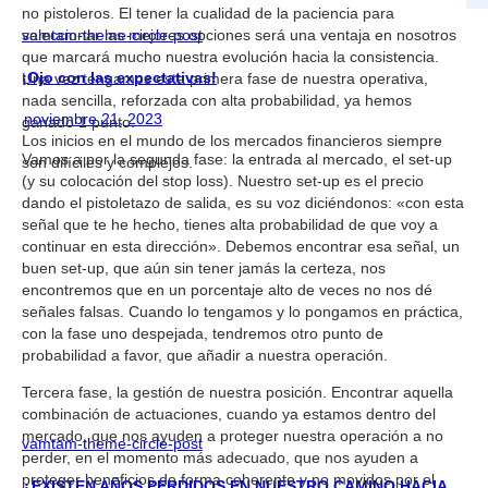
no pistoleros. El tener la cualidad de la paciencia para
seleccionar las mejores opciones será una ventaja en nosotros
vamtam-theme-circle-post
que marcará mucho nuestra evolución hacia la consistencia.
¡Ojo con las expectativas!
Una vez tengamos esta primera fase de nuestra operativa,
nada sencilla, reforzada con alta probabilidad, ya hemos
noviembre 21, 2023
ganado 1 punto.
Los inicios en el mundo de los mercados financieros siempre
Vamos a por la segunda fase: la entrada al mercado, el set-up
son difíciles y complejos.
(y su colocación del stop loss). Nuestro set-up es el precio
dando el pistoletazo de salida, es su voz diciéndonos: «con esta
señal que te he hecho, tienes alta probabilidad de que voy a
continuar en esta dirección». Debemos encontrar esa señal, un
buen set-up, que aún sin tener jamás la certeza, nos
encontremos que en un porcentaje alto de veces no nos dé
señales falsas. Cuando lo tengamos y lo pongamos en práctica,
con la fase uno despejada, tendremos otro punto de
probabilidad a favor, que añadir a nuestra operación.
Tercera fase, la gestión de nuestra posición. Encontrar aquella
combinación de actuaciones, cuando ya estamos dentro del
mercado, que nos ayuden a proteger nuestra operación a no
vamtam-theme-circle-post
perder, en el momento más adecuado, que nos ayuden a
proteger beneficios de forma coherente y no movidos por el
¿EXISTEN AÑOS PERDIDOS EN NUESTRO CAMINO HACIA