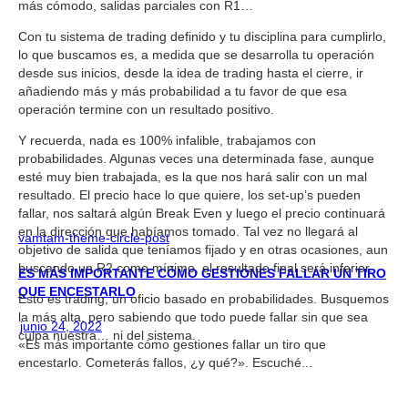
más cómodo, salidas parciales con R1…
Con tu sistema de trading definido y tu disciplina para cumplirlo,
lo que buscamos es, a medida que se desarrolla tu operación
desde sus inicios, desde la idea de trading hasta el cierre, ir
añadiendo más y más probabilidad a tu favor de que esa
operación termine con un resultado positivo.
Y recuerda, nada es 100% infalible, trabajamos con
probabilidades. Algunas veces una determinada fase, aunque
esté muy bien trabajada, es la que nos hará salir con un mal
resultado. El precio hace lo que quiere, los set-up’s pueden
fallar, nos saltará algún Break Even y luego el precio continuará
en la dirección que habíamos tomado. Tal vez no llegará al
vamtam-theme-circle-post
objetivo de salida que teníamos fijado y en otras ocasiones, aun
buscando un R2 como mínimo, el resultado final será inferior.
ES MÁS IMPORTANTE CÓMO GESTIONES FALLAR UN TIRO
QUE ENCESTARLO
Esto es trading, un oficio basado en probabilidades. Busquemos
la más alta, pero sabiendo que todo puede fallar sin que sea
junio 24, 2022
culpa nuestra… ni del sistema.
«Es más importante cómo gestiones fallar un tiro que
encestarlo. Cometerás fallos, ¿y qué?». Escuché...