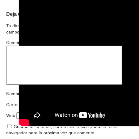
Deja una respuesta
Tu dirección de correo electrónico no será publicada.
Los
campos obligatorios están marcados con
*
Comentario
*
Nombre
*
Correo electrónico
*
Web
Guarda mi nombre, correo electrónico y web en este
navegador para la próxima vez que comente.