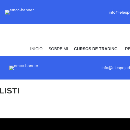
info@elesp
INICIO
SOBRE MI
CURSOS DE TRADING
R
info@elespejod
LIST!