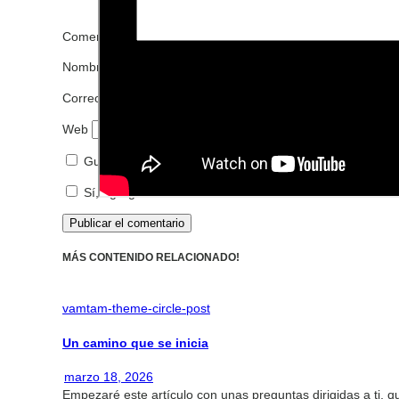
Comentario
*
Nombre
*
Correo electrónico
*
Web
Guarda mi nombre, correo electrónico y web en este n
Sí, agrégame a tu lista de correos.
MÁS CONTENIDO RELACIONADO!
vamtam-theme-circle-post
Un camino que se inicia
marzo 18, 2026
Empezaré este artículo con unas preguntas dirigidas a ti, q