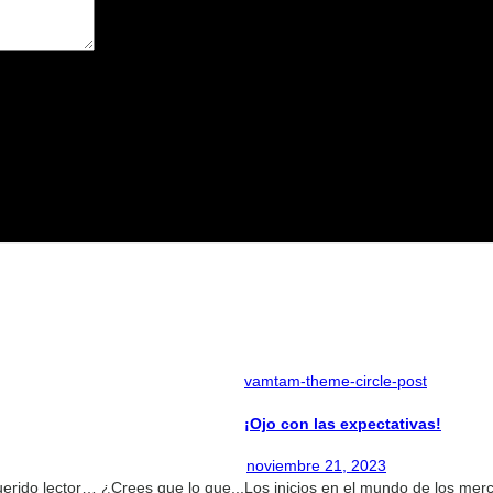
avegador para la próxima vez que comente.
vamtam-theme-circle-post
¡Ojo con las expectativas!
noviembre 21, 2023
uerido lector… ¿Crees que lo que...
Los inicios en el mundo de los merc