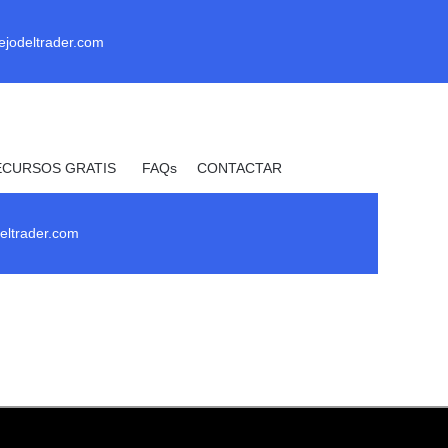
ejodeltrader.com
ECURSOS GRATIS
FAQs
CONTACTAR
_ Uprofit _
eltrader.com