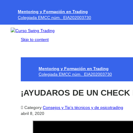
Mentoring y Formación en Trading
Colegiada EMCC núm. EIA202003730
Skip to content
Mentoring y Formación en Trading
Colegiada EMCC núm. EIA202003730
¡AYUDAROS DE UN CHECK 

Category
Consejos y Tip’s técnicos y de psicotrading
abril 8, 2020